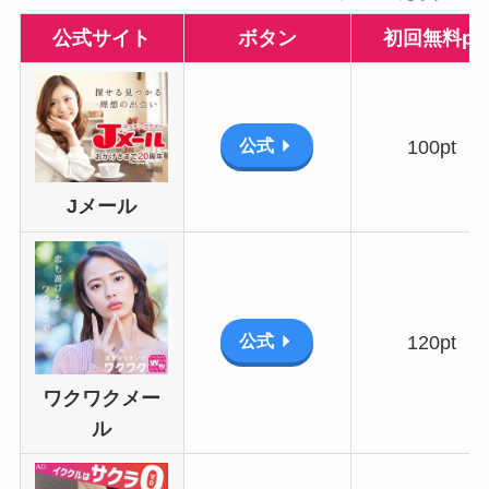
公式サイト
ボタン
初回無料pt
公式
100pt
Jメール
公式
120pt
ワクワクメー
ル